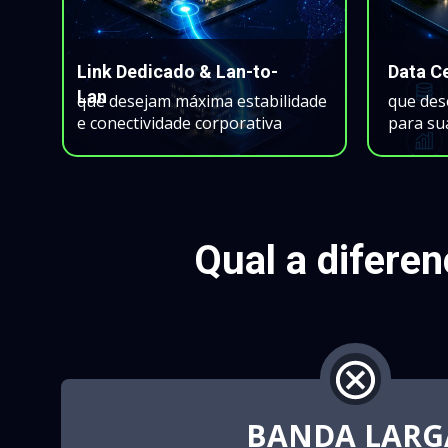
Data C
Link Dedicado & Lan-to-
Lan
que desejam máxima estabilidade 
que dese
e conectividade corporativa
para su
Qual a difere
BANDA LARG