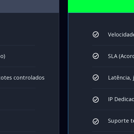
Velocidad
o)
SLA (Acord
acotes controlados
Latência, 
IP Dedicad
o
Suporte t